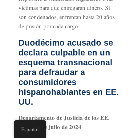
víctimas para que entregaran dinero. Si
son condenados, enfrentan hasta 20 años
de prisión por cada cargo.
Duodécimo acusado se
declara culpable en un
esquema transnacional
para defraudar a
consumidores
hispanohablantes en EE.
UU.
Departamento de Justicia de los EE.
UU. - 26 de julio de 2024
Español