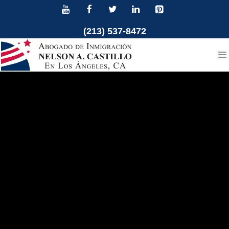
Ir
al
(213) 537-8472
contenido