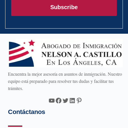
electrónico
Subscribe
Encuentra la mejor asesoría en asuntos de inmigración. Nuestro
equipo está preparado para resolver tus dudas y facilitar tus
trámites.
YouTube
Facebook
Twitter
LinkedIn
Pinterest
Contáctanos