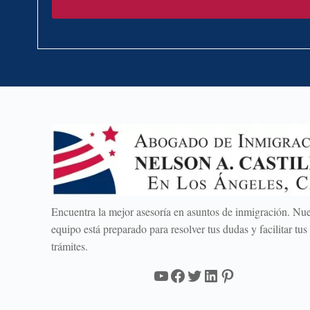
Encuentra la mejor asesoría en asuntos de inmigración. Nue
equipo está preparado para resolver tus dudas y facilitar tus
trámites.
YouTube
Facebook
Twitter
LinkedIn
Pinterest