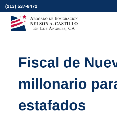
Ir
(213) 537-8472
al
contenido
Fiscal de Nue
millonario pa
estafados