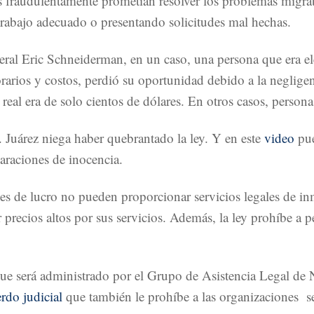
 fraudulentamente prometían resolver los problemas migrato
 trabajo adecuado o presentando solicitudes mal hechas.
eral Eric Schneiderman, en un caso, una persona que era el
rios y costos, perdió su oportunidad debido a la negligenc
real era de solo cientos de dólares. En otros casos, person
 Juárez niega haber quebrantado la ley. Y en este
video
pue
araciones de inocencia.
ines de lucro no pueden proporcionar servicios legales de in
r precios altos por sus servicios. Además, la ley prohíbe 
, que será administrado por el Grupo de Asistencia Legal 
rdo judicial
que también le prohíbe a las organizaciones se