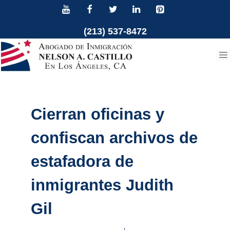
Ir
al
(213) 537-8472
contenido
Cierran oficinas y
confiscan archivos de
estafadora de
inmigrantes Judith
Gil