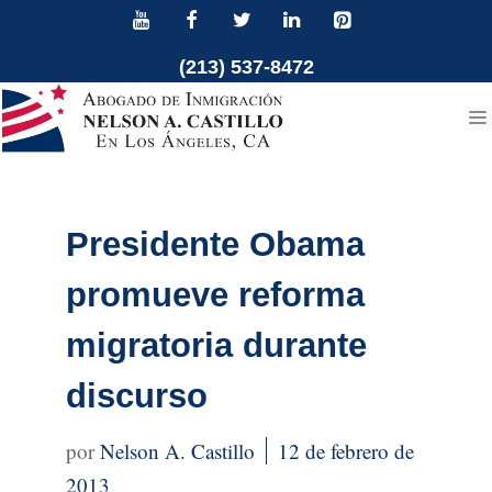
Ir
al
(213) 537-8472
contenido
Presidente Obama
promueve reforma
migratoria durante
discurso
Nelson A. Castillo
12 de febrero de
2013