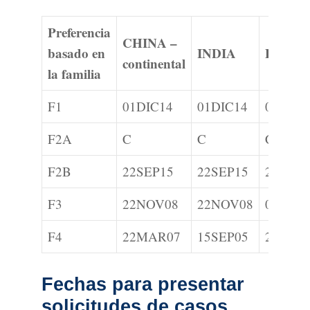
Preferencia
CHINA –
basado en
INDIA
FILIP
continental
la familia
F1
01DIC14
01DIC14
01MAR
F2A
C
C
C
F2B
22SEP15
22SEP15
22OCT
F3
22NOV08
22NOV08
08JUN0
F4
22MAR07
15SEP05
22AGO
Fechas para presentar
solicitudes de casos