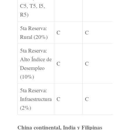
C5, T5, I5,
R5)
5ta Reserva:
C
C
Rural (20%)
5ta Reserva:
Alto Índice de
C
C
Desempleo
(10%)
5ta Reserva:
Infraestructura
C
C
(2%)
China continental, India y Filipinas