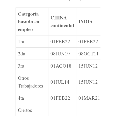
Categoría
CHINA
basado en
INDIA
FILI
continental
empleo
1ra
01FEB22
01FEB22
C
2da
08JUN19
08OCT11
01N
3ra
01AGO18
15JUN12
C
Otros
01JUL14
15JUN12
01E
Trabajadores
4ta
01FEB22
01MAR21
01FE
Ciertos