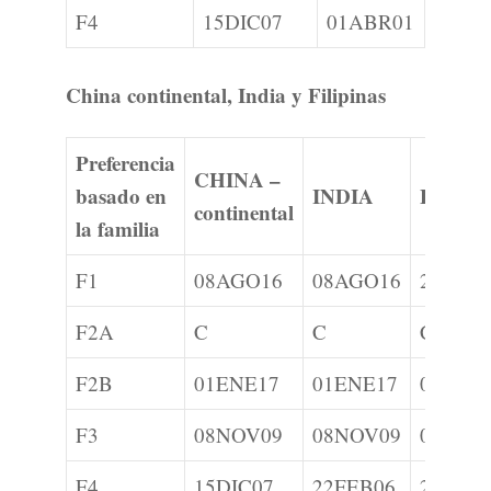
F4
15DIC07
01ABR01
China continental, India y Filipinas
Preferencia
CHINA –
basado en
INDIA
FILIP
continental
la familia
F1
08AGO16
08AGO16
22APR
F2A
C
C
C
F2B
01ENE17
01ENE17
01OCT
F3
08NOV09
08NOV09
08NOV
F4
15DIC07
22FEB06
22ABR