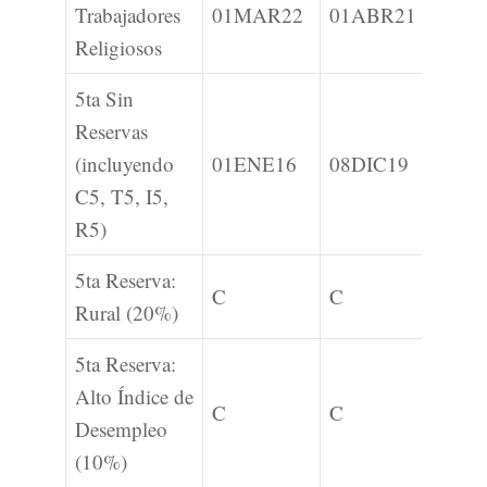
Trabajadores
01MAR22
01ABR21
01M
Religiosos
5ta Sin
Reservas
(incluyendo
01ENE16
08DIC19
C
C5, T5, I5,
R5)
5ta Reserva:
C
C
C
Rural (20%)
5ta Reserva:
Alto Índice de
C
C
C
Desempleo
(10%)