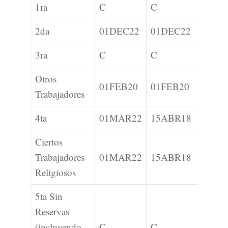
1ra
C
C
2da
01DEC22
01DEC22
3ra
C
C
Otros
01FEB20
01FEB20
Trabajadores
4ta
01MAR22
15ABR18
Ciertos
Trabajadores
01MAR22
15ABR18
Religiosos
5ta Sin
Reservas
(incluyendo
C
C