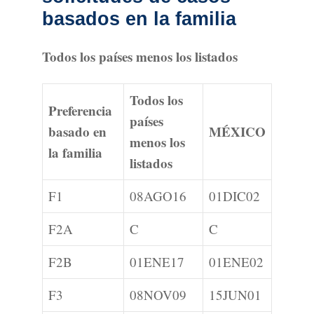
basados en la familia
Todos los países menos los listados
Todos los
Preferencia
países
basado en
MÉXICO
menos los
la familia
listados
F1
08AGO16
01DIC02
F2A
C
C
F2B
01ENE17
01ENE02
F3
08NOV09
15JUN01