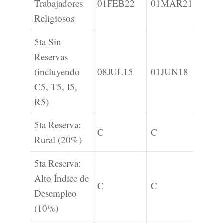
Trabajadores
01FEB22
01MAR21
01FE
Religiosos
5ta Sin
Reservas
(incluyendo
08JUL15
01JUN18
C
C5, T5, I5,
R5)
5ta Reserva:
C
C
C
Rural (20%)
5ta Reserva:
Alto Índice de
C
C
C
Desempleo
(10%)