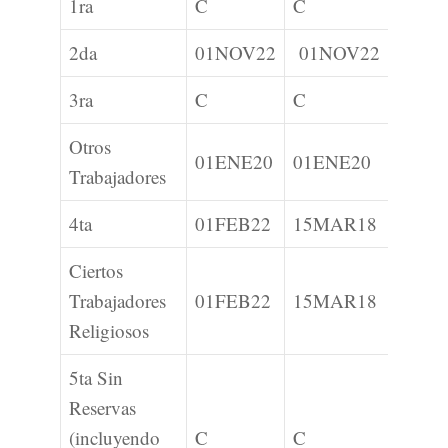
1ra
C
C
2da
01NOV22
01NOV22
0
3ra
C
C
Otros
01ENE20
01ENE20
0
Trabajadores
4ta
01FEB22
15MAR18
0
Ciertos
Trabajadores
01FEB22
15MAR18
0
Religiosos
5ta Sin
Reservas
(incluyendo
C
C