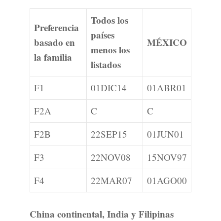
Todos los
Preferencia
países
basado en
MÉXICO
menos los
la familia
listados
F1
01DIC14
01ABR01
F2A
C
C
F2B
22SEP15
01JUN01
F3
22NOV08
15NOV97
F4
22MAR07
01AGO00
China continental, India y Filipinas