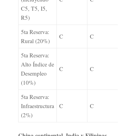
C5, T5, I5,
R5)
5ta Reserva:
C
C
Rural (20%)
5ta Reserva:
Alto Índice de
C
C
Desempleo
(10%)
5ta Reserva:
Infraestructura
C
C
(2%)
China continental, India y Filipinas