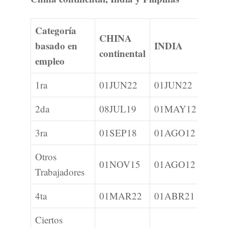
Categoría
CHINA
basado en
INDIA
FILI
continental
empleo
1ra
01JUN22
01JUN22
C
2da
08JUL19
01MAY12
01D
3ra
01SEP18
01AGO12
C
Otros
01NOV15
01AGO12
01FE
Trabajadores
4ta
01MAR22
01ABR21
01M
Ciertos