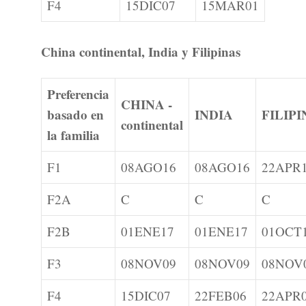
F4
15DIC07
15MAR01
China continental, India y Filipinas
Preferencia
CHINA -
basado en
INDIA
FILIP
continental
la familia
F1
08AGO16
08AGO16
22APR
F2A
C
C
C
F2B
01ENE17
01ENE17
01OCT
F3
08NOV09
08NOV09
08NOV
F4
15DIC07
22FEB06
22APR