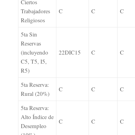
Ciertos
Trabajadores
C
C
C
Religiosos
5ta Sin
Reservas
(incluyendo
22DIC15
C
C
C5, T5, I5,
R5)
5ta Reserva:
C
C
C
Rural (20%)
5ta Reserva:
Alto Índice de
C
C
C
Desempleo
(10%)