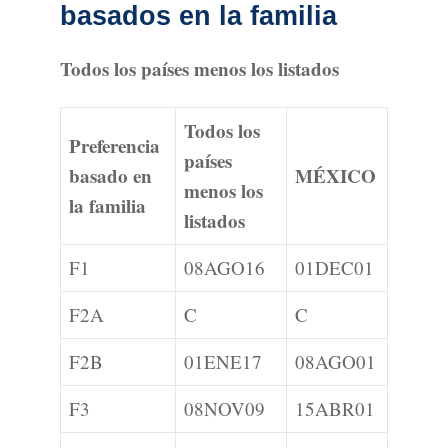
basados en la familia
Todos los países menos los listados
Todos los
Preferencia
países
basado en
MÉXICO
menos los
la familia
listados
F1
08AGO16
01DEC01
F2A
C
C
F2B
01ENE17
08AGO01
F3
08NOV09
15ABR01