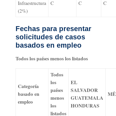
Infraestructura
C
C
C
(2%)
Fechas para presentar
solicitudes de casos
basados en empleo
Todos los países menos los listados
Todos
los
EL
Categoría
países
SALVADOR
basado en
MÉ
menos
GUATEMALA
empleo
los
HONDURAS
listados