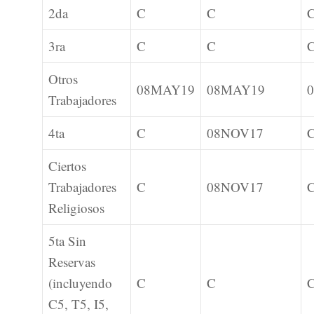
2da
C
C
3ra
C
C
Otros
08MAY19
08MAY19
Trabajadores
4ta
C
08NOV17
Ciertos
Trabajadores
C
08NOV17
Religiosos
5ta Sin
Reservas
(incluyendo
C
C
C5, T5, I5,