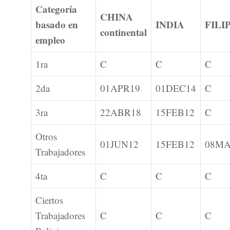
Categoría
CHINA
basado en
INDIA
FILI
continental
empleo
1ra
C
C
C
2da
01APR19
01DEC14
C
3ra
22ABR18
15FEB12
C
Otros
01JUN12
15FEB12
08MA
Trabajadores
4ta
C
C
C
Ciertos
Trabajadores
C
C
C