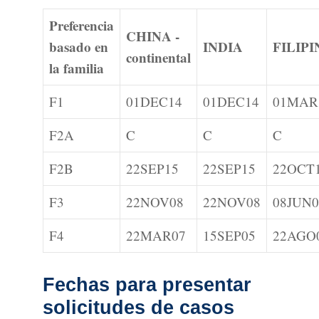
Preferencia
CHINA -
basado en
INDIA
FILIP
continental
la familia
F1
01DEC14
01DEC14
01MAR
F2A
C
C
C
F2B
22SEP15
22SEP15
22OCT
F3
22NOV08
22NOV08
08JUN0
F4
22MAR07
15SEP05
22AGO
Fechas para presentar
solicitudes de casos