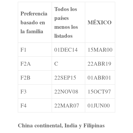
Todos los
Preferencia
países
basado en
MÉXICO
menos los
la familia
listados
F1
01DEC14
15MAR00
F2A
C
22ABR19
F2B
22SEP15
01ABR01
F3
22NOV08
15OCT97
F4
22MAR07
01JUN00
China continental, India y Filipinas