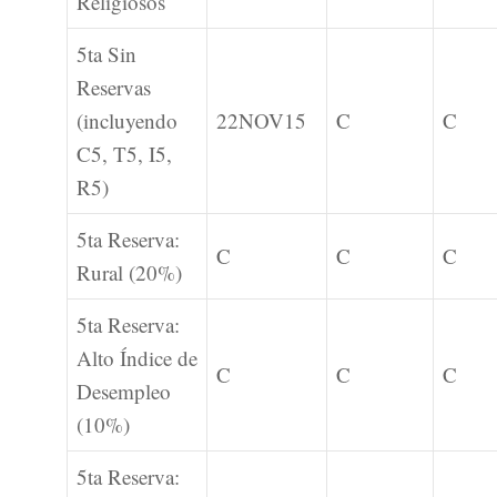
Religiosos
5ta Sin
Reservas
(incluyendo
22NOV15
C
C
C5, T5, I5,
R5)
5ta Reserva:
C
C
C
Rural (20%)
5ta Reserva:
Alto Índice de
C
C
C
Desempleo
(10%)
5ta Reserva: