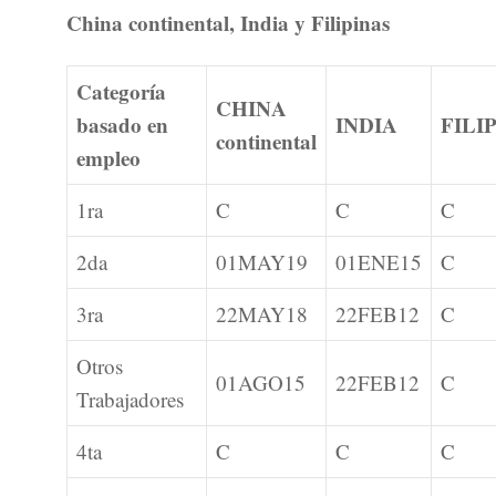
China continental, India y Filipinas
Categoría
CHINA
basado en
INDIA
FILI
continental
empleo
1ra
C
C
C
2da
01MAY19
01ENE15
C
3ra
22MAY18
22FEB12
C
Otros
01AGO15
22FEB12
C
Trabajadores
4ta
C
C
C