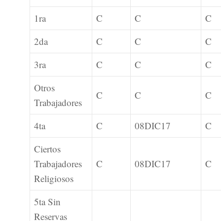
1ra
C
C
C
2da
C
C
C
3ra
C
C
C
Otros
C
C
C
Trabajadores
4ta
C
08DIC17
C
Ciertos
Trabajadores
C
08DIC17
C
Religiosos
5ta Sin
Reservas