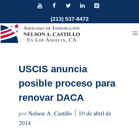
Ir
al
(213) 537-8472
contenido
USCIS anuncia
posible proceso para
renovar DACA
Nelson A. Castillo
10 de abril de
2014