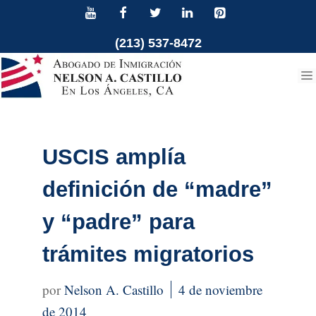
Ir
al
(213) 537-8472
contenido
USCIS amplía
definición de “madre”
y “padre” para
trámites migratorios
Nelson A. Castillo
4 de noviembre
de 2014