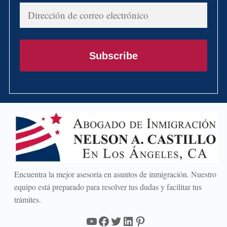
Dirección
de
correo
electrónico
Subscribe
Encuentra la mejor asesoría en asuntos de inmigración. Nuestro
equipo está preparado para resolver tus dudas y facilitar tus
trámites.
YouTube
Facebook
Twitter
LinkedIn
Pinterest