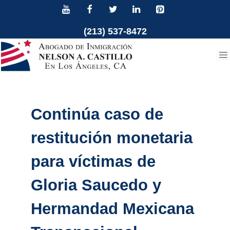
Ir
al
(213) 537-8472
contenido
Continúa caso de
restitución monetaria
para víctimas de
Gloria Saucedo y
Hermandad Mexicana