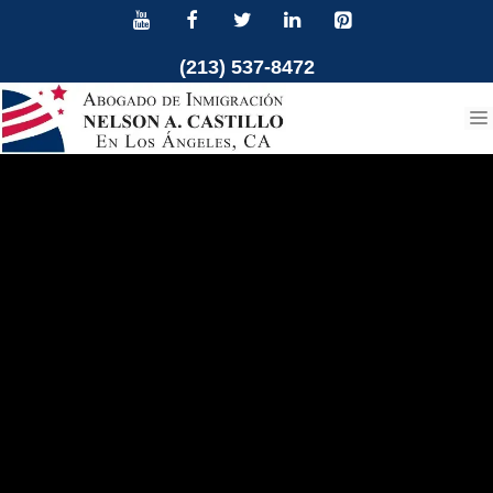
Ir
al
(213) 537-8472
contenido