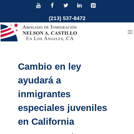
Ir
al
(213) 537-8472
contenido
Cambio en ley
ayudará a
inmigrantes
especiales juveniles
en California