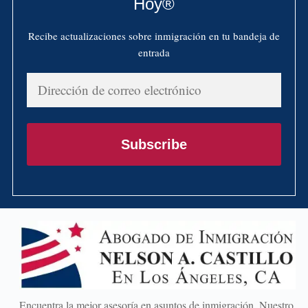
Hoy®
Recibe actualizaciones sobre inmigración en tu bandeja de
entrada
Dirección
de
correo
electrónico
Subscribe
Encuentra la mejor asesoría en asuntos de inmigración. Nuestro