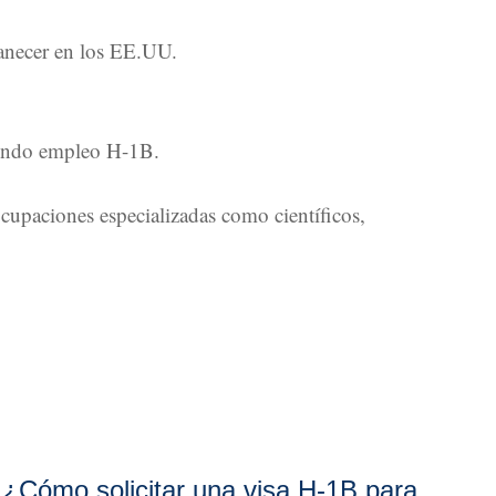
manecer en los EE.UU.
egundo empleo H-1B.
cupaciones especializadas como científicos,
¿Cómo solicitar una visa H-1B para