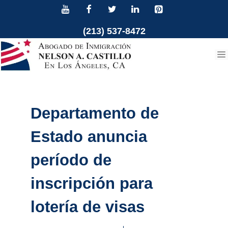
Ir
al
(213) 537-8472
contenido
Departamento de
Estado anuncia
período de
inscripción para
lotería de visas