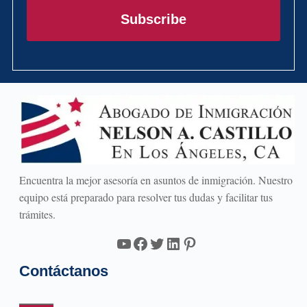
electrónico
Subscribe
Encuentra la mejor asesoría en asuntos de inmigración. Nuestro
equipo está preparado para resolver tus dudas y facilitar tus
trámites.
YouTube
Facebook
Twitter
LinkedIn
Pinterest
Contáctanos