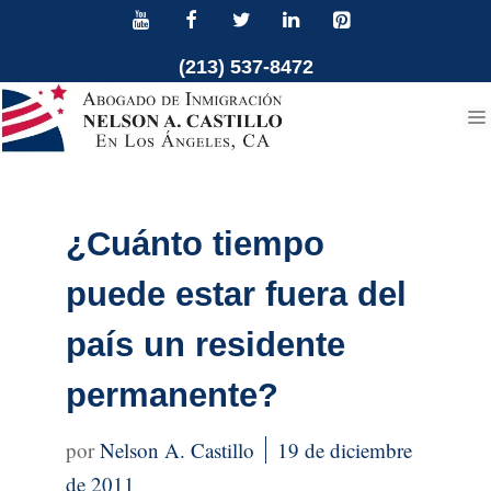
Ir
al
(213) 537-8472
contenido
¿Cuánto tiempo
puede estar fuera del
país un residente
permanente?
Nelson A. Castillo
19 de diciembre
de 2011