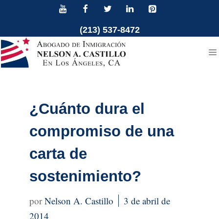
Ir
al
(213) 537-8472
contenido
¿Cuánto dura el
compromiso de una
carta de
sostenimiento?
Nelson A. Castillo
3 de abril de
2014