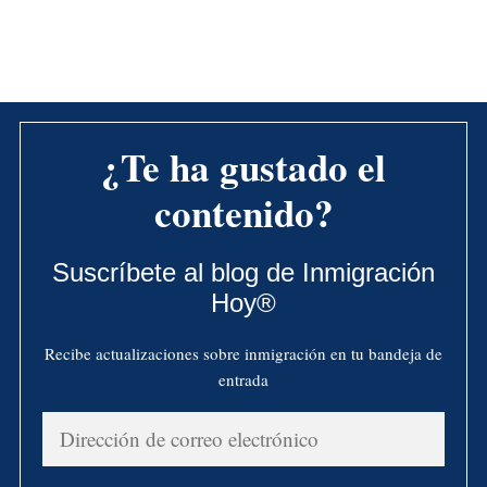
¿Te ha gustado el
contenido?
Suscríbete al blog de Inmigración
Hoy®
Recibe actualizaciones sobre inmigración en tu bandeja de
entrada
Dirección
de