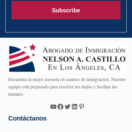
correo
electrónico
Subscribe
Encuentra la mejor asesoría en asuntos de inmigración. Nuestro
equipo está preparado para resolver tus dudas y facilitar tus
trámites.
YouTube
Facebook
Twitter
LinkedIn
Pinterest
Contáctanos