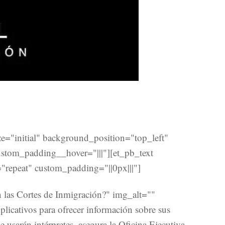
e="initial" background_position="top_left"
stom_padding__hover="|||"][et_pb_text
"repeat" custom_padding="||0px|||"]
 las Cortes de Inmigración?" img_alt=""
licativos para ofrecer información sobre sus
e usarán intérpretes, asegura la Oficina Ejecutiva