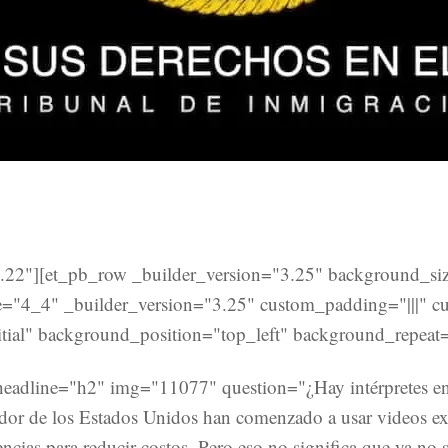
3.22"][et_pb_row _builder_version="3.25" background_siz
="4_4" _builder_version="3.25" custom_padding="|||" cu
tial" background_position="top_left" background_repeat=
 headline="h2" img="11077" question="¿Hay intérpretes en
edor de los Estados Unidos han comenzado a usar videos exp
cias para reducir costos. Pero eso no significa que ya no s