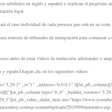
on subtítulos en inglés y español y explican el propósito d
tación legal.
dará el caso individual de cada persona que está en su corte.
na minoría de tribunales de inmigración para comenzar a es
ceso antes de crear videos de traducción adicionales o ampl
s y español hagan clic en los siguientes vídeos:
n="3.29.3" _i="1" _address="0.0.0.1" /][/et_pb_column]
|||||"][et_pb_column type="4_4" _builder_version="3.29.
29.3"][et_pb_video_slider_item src="https://www.youtu
racionhoy.comwp-content/uploads/2019/09/detenidos-esp.