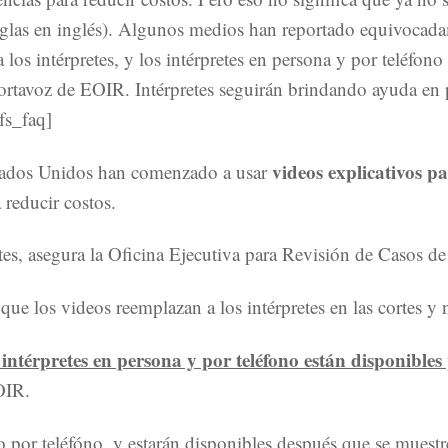
glas en inglés). Algunos medios han reportado equivocadam
 los intérpretes, y los intérpretes en persona y por teléfon
ortavoz de EOIR. Intérpretes seguirán brindando ayuda en p
fs_faq]
videos explicativos p
stados Unidos han comenzado a usar
 reducir costos.
etes, asegura la Oficina Ejecutiva para Revisión de Casos d
 los videos reemplazan a los intérpretes en las cortes y n
 intérpretes en persona y por teléfono están disponible
OIR.
 por teléfóno, y estarán disponibles después que se muestr