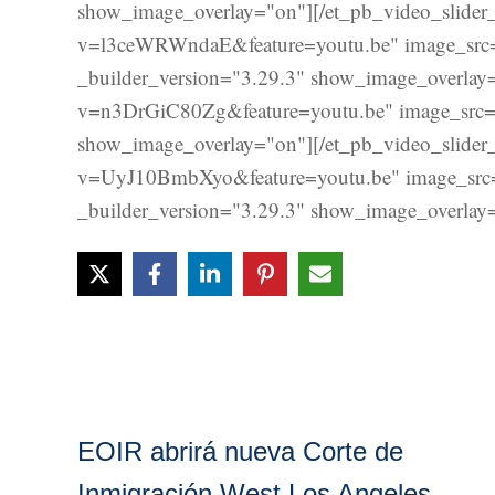
show_image_overlay="on"][/et_pb_video_slider_
v=l3ceWRWndaE&feature=youtu.be" image_src="h
_builder_version="3.29.3" show_image_overlay=
v=n3DrGiC80Zg&feature=youtu.be" image_src="ht
show_image_overlay="on"][/et_pb_video_slider_
v=UyJ10BmbXyo&feature=youtu.be" image_src="h
_builder_version="3.29.3" show_image_overlay="
EOIR abrirá nueva Corte de
Inmigración West Los Angeles