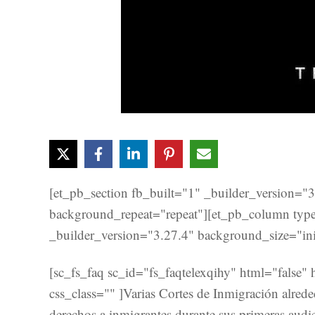
[et_pb_section fb_built="1" _builder_version="
background_repeat="repeat"][et_pb_column type
_builder_version="3.27.4" background_size="ini
[sc_fs_faq sc_id="fs_faqtelexqihy" html="false"
css_class="" ]Varias Cortes de Inmigración alred
derechos a inmigrantes durante sus primeras audien