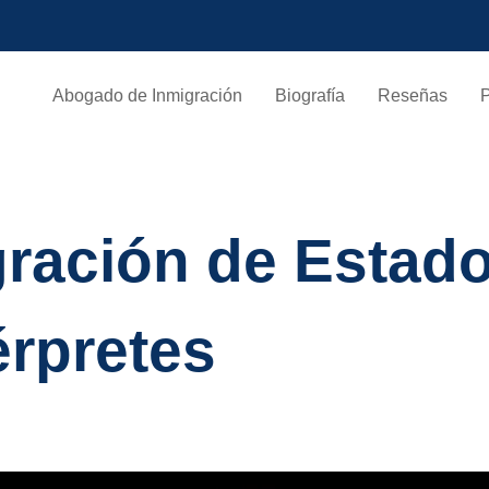
Abogado de Inmigración
Biografía
Reseñas
gración de Estad
érpretes