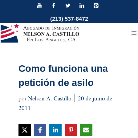
Ir
al
(213) 537-8472
contenido
Como funciona una
petición de asilo
Nelson A. Castillo
20 de junio de
2011