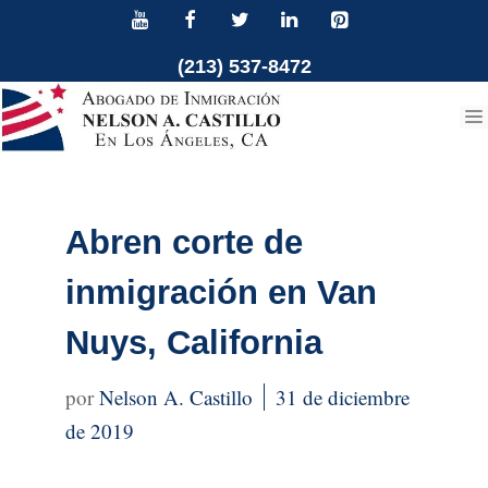
Ir
al
(213) 537-8472
contenido
Abren corte de
inmigración en Van
Nuys, California
Nelson A. Castillo
31 de diciembre
de 2019